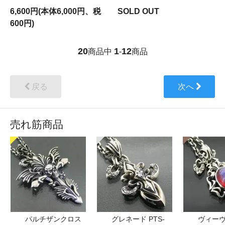
6,600円(本体6,000円、税
SOLD OUT
600円)
20
1
12
商品中
-
商品
戻る
次へ
売れ筋商品
パルチザンクロス
グレネード PTS-
ヴィーヴ 