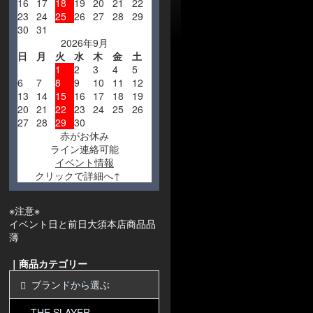
16
17
18
19
20
21
22
23
24
25
26
27
28
29
30
31
2026年9月
日
月
火
水
木
金
土
1
2
3
4
5
6
7
8
9
10
11
12
13
14
15
16
17
18
19
20
21
22
23
24
25
26
27
28
29
30
赤がお休み
ライン連絡可能
イベント情報
クリックで詳細へ↑
※注意※
イベント日と前日大須本店商品品
薄
｜商品カテゴリー
ブランドから選ぶ
THE SLAYER