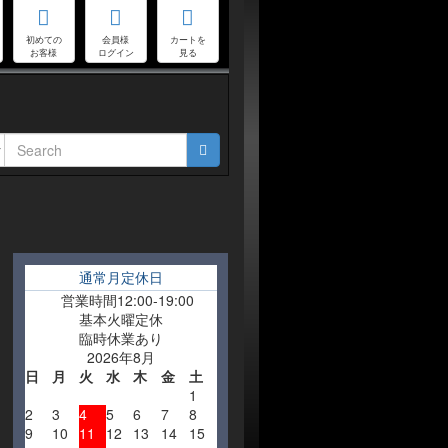
初めての
会員様
カートを
お客様
ログイン
見る
通常月定休日
営業時間12:00-19:00
基本火曜定休
臨時休業あり
2026年8月
日
月
火
水
木
金
土
1
2
3
4
5
6
7
8
9
10
11
12
13
14
15