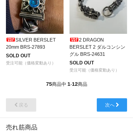
SILVER BERSLET
2 DRAGON
20mm BRS-27893
BERSLET 2 ダルコンシン
グル BRS-24631
SOLD OUT
SOLD OUT
受注可能（価格変動あり）
受注可能（価格変動あり）
75
1
12
商品中
-
商品
戻る
次へ
売れ筋商品