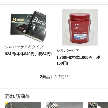
シルバーケア布タイプ
シルバーケア
924円(本体840円、税84円)
1,760円(本体1,600円、税
160円)
2
1
2
商品中
-
商品
売れ筋商品